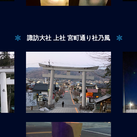
諏訪大社 上社 宮町通り社乃風