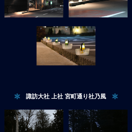
諏訪大社 上社 宮町通り社乃風